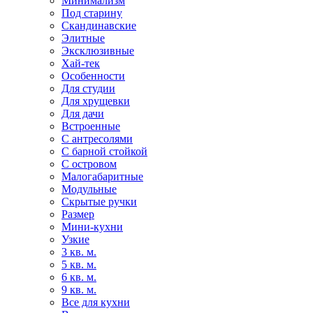
Минимализм
Под старину
Скандинавские
Элитные
Эксклюзивные
Хай-тек
Особенности
Для студии
Для хрущевки
Для дачи
Встроенные
С антресолями
С барной стойкой
С островом
Малогабаритные
Модульные
Скрытые ручки
Размер
Мини-кухни
Узкие
3 кв. м.
5 кв. м.
6 кв. м.
9 кв. м.
Все для кухни