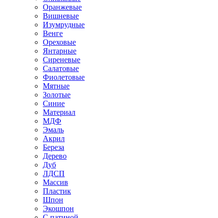
Оранжевые
Вишневые
Изумрудные
Венге
Ореховые
Янтарные
Сиреневые
Салатовые
Фиолетовые
Мятные
Золотые
Синие
Материал
МДФ
Эмаль
Акрил
Береза
Дерево
Дуб
ЛДСП
Массив
Пластик
Шпон
Экошпон
С патиной