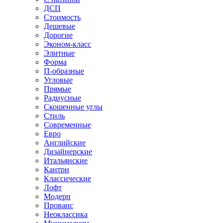
ДСП
Стоимость
Дешевые
Дорогие
Эконом-класс
Элитные
Форма
П-образные
Угловые
Прямые
Радиусные
Скошенные углы
Стиль
Современные
Евро
Английские
Дизайнерские
Итальянские
Кантри
Классические
Лофт
Модерн
Прованс
Неоклассика