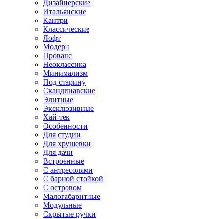
Дизайнерские
Итальянские
Кантри
Классические
Лофт
Модерн
Прованс
Неоклассика
Минимализм
Под старину
Скандинавские
Элитные
Эксклюзивные
Хай-тек
Особенности
Для студии
Для хрущевки
Для дачи
Встроенные
С антресолями
С барной стойкой
С островом
Малогабаритные
Модульные
Скрытые ручки