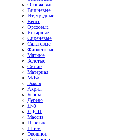
Оранжевые
Вишневые
Изумрудные
Венге
Ореховые
Янтарные
Сиреневые
Салатовые
Фиолетовые
Мятные
Золотые
Синие
Материал
МДФ
Эмаль
Акрил
Береза
Дерево
Дуб
ЛДСП
Массив
Пластик
Шпон
Экошпон
С патиной