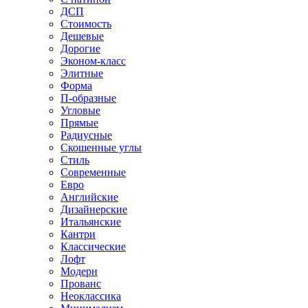
ДСП
Стоимость
Дешевые
Дорогие
Эконом-класс
Элитные
Форма
П-образные
Угловые
Прямые
Радиусные
Скошенные углы
Стиль
Современные
Евро
Английские
Дизайнерские
Итальянские
Кантри
Классические
Лофт
Модерн
Прованс
Неоклассика