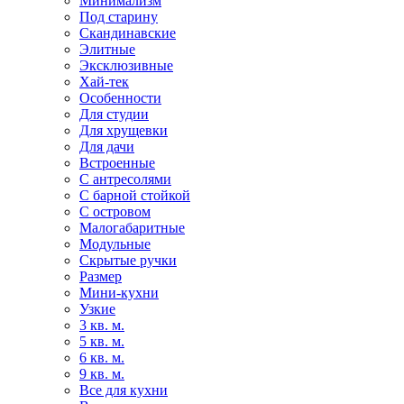
Минимализм
Под старину
Скандинавские
Элитные
Эксклюзивные
Хай-тек
Особенности
Для студии
Для хрущевки
Для дачи
Встроенные
С антресолями
С барной стойкой
С островом
Малогабаритные
Модульные
Скрытые ручки
Размер
Мини-кухни
Узкие
3 кв. м.
5 кв. м.
6 кв. м.
9 кв. м.
Все для кухни