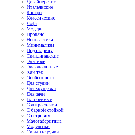
Дизайнерские
Итальянские
Кантри
Классические
Лофт
Модерн
Прованс
Неоклассика
Минимализм
Под старину
Скандинавские
Элитные
Эксклюзивные
Хай-тек
Особенности
Для студии
Для хрущевки
Для дачи
Встроенные
С антресолями
С барной стойкой
С островом
Малогабаритные
Модульные
Скрытые ручки