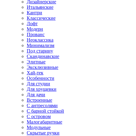
Дизайнерские
Итальянские
Кантри
Классические
Лофт
Модерн
Прованс
Неоклассика
Минимализм
Под старину
Скандинавские
Элитные
Эксклюзивные
Хай-тек
Особенности
Для студии
Для хрущевки
Для дачи
Встроенные
С антресолями
С барной стойкой
С островом
Малогабаритные
Модульные
Скрытые ручки