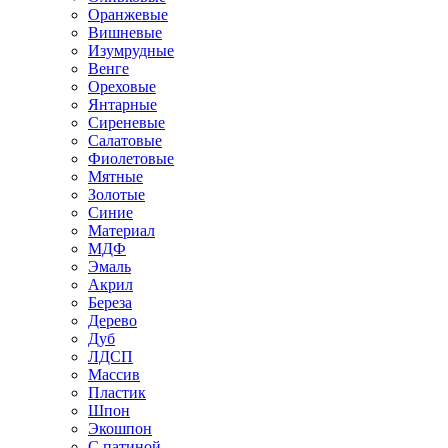
Оранжевые
Вишневые
Изумрудные
Венге
Ореховые
Янтарные
Сиреневые
Салатовые
Фиолетовые
Мятные
Золотые
Синие
Материал
МДФ
Эмаль
Акрил
Береза
Дерево
Дуб
ЛДСП
Массив
Пластик
Шпон
Экошпон
С патиной