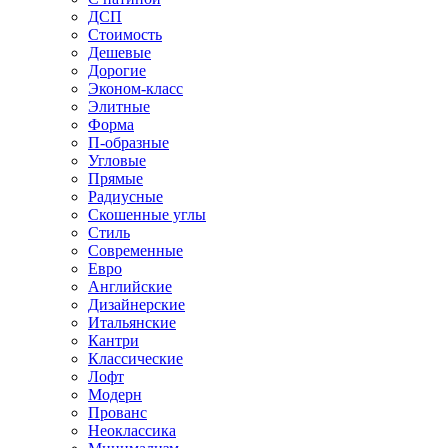
ДСП
Стоимость
Дешевые
Дорогие
Эконом-класс
Элитные
Форма
П-образные
Угловые
Прямые
Радиусные
Скошенные углы
Стиль
Современные
Евро
Английские
Дизайнерские
Итальянские
Кантри
Классические
Лофт
Модерн
Прованс
Неоклассика