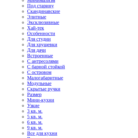
Минимализм
Под старину
Скандинавские
Элитные
Эксклюзивные
Хай-тек
Особенности
Для студии
Для хрущевки
Для дачи
Встроенные
С антресолями
С барной стойкой
С островом
Малогабаритные
Модульные
Скрытые ручки
Размер
Мини-кухни
Узкие
3 кв. м.
5 кв. м.
6 кв. м.
9 кв. м.
Все для кухни