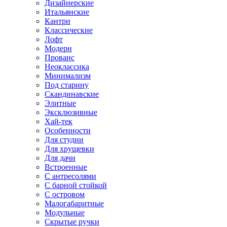
Дизайнерские
Итальянские
Кантри
Классические
Лофт
Модерн
Прованс
Неоклассика
Минимализм
Под старину
Скандинавские
Элитные
Эксклюзивные
Хай-тек
Особенности
Для студии
Для хрущевки
Для дачи
Встроенные
С антресолями
С барной стойкой
С островом
Малогабаритные
Модульные
Скрытые ручки