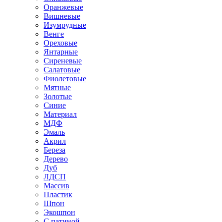
Оранжевые
Вишневые
Изумрудные
Венге
Ореховые
Янтарные
Сиреневые
Салатовые
Фиолетовые
Мятные
Золотые
Синие
Материал
МДФ
Эмаль
Акрил
Береза
Дерево
Дуб
ЛДСП
Массив
Пластик
Шпон
Экошпон
С патиной