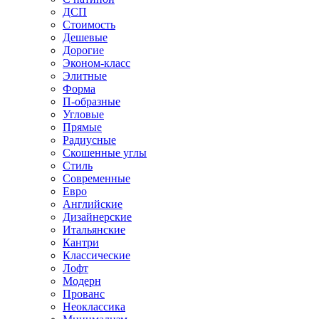
ДСП
Стоимость
Дешевые
Дорогие
Эконом-класс
Элитные
Форма
П-образные
Угловые
Прямые
Радиусные
Скошенные углы
Стиль
Современные
Евро
Английские
Дизайнерские
Итальянские
Кантри
Классические
Лофт
Модерн
Прованс
Неоклассика