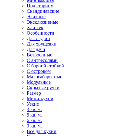
Минимализм
Под старину
Скандинавские
Элитные
Эксклюзивные
Хай-тек
Особенности
Для студии
Для хрущевки
Для дачи
Встроенные
С антресолями
С барной стойкой
С островом
Малогабаритные
Модульные
Скрытые ручки
Размер
Мини-кухни
Узкие
3 кв. м.
5 кв. м.
6 кв. м.
9 кв. м.
Все для кухни