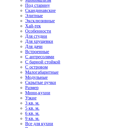
Минимализм
Под старину
Скандинавские
Элитные
Эксклюзивные
Хай-тек
Особенности
Для студии
Для хрущевки
Для дачи
Встроенные
С антресолями
С барной стойкой
С островом
Малогабаритные
Модульные
Скрытые ручки
Размер
Мини-кухни
Узкие
3 кв. м.
5 кв. м.
6 кв. м.
9 кв. м.
Все для кухни