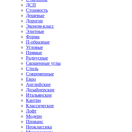
ДСП
Стоимость
Дешевые
Дорогие
Эконом-класс
Элитные
Форма
П-образные
Угловые
Прямые
Радиусные
Скошенные углы
Стиль
Современные
Евро
Английские
Дизайнерские
Итальянские
Кантри
Классические
Лофт
Модерн
Прованс
Неоклассика