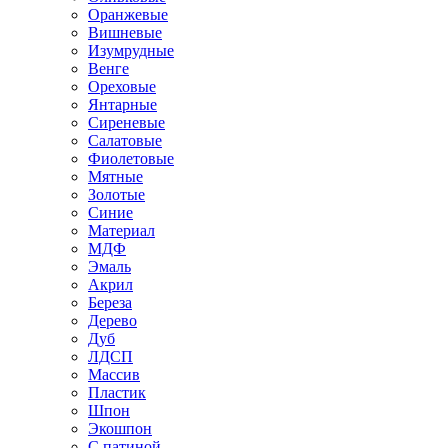
Оранжевые
Вишневые
Изумрудные
Венге
Ореховые
Янтарные
Сиреневые
Салатовые
Фиолетовые
Мятные
Золотые
Синие
Материал
МДФ
Эмаль
Акрил
Береза
Дерево
Дуб
ЛДСП
Массив
Пластик
Шпон
Экошпон
С патиной