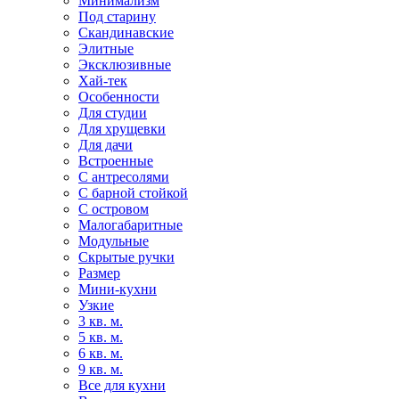
Минимализм
Под старину
Скандинавские
Элитные
Эксклюзивные
Хай-тек
Особенности
Для студии
Для хрущевки
Для дачи
Встроенные
С антресолями
С барной стойкой
С островом
Малогабаритные
Модульные
Скрытые ручки
Размер
Мини-кухни
Узкие
3 кв. м.
5 кв. м.
6 кв. м.
9 кв. м.
Все для кухни