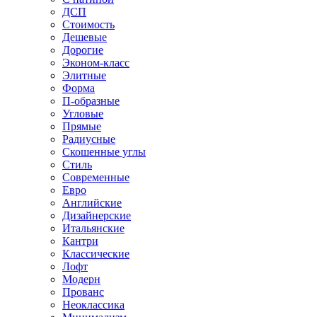
ДСП
Стоимость
Дешевые
Дорогие
Эконом-класс
Элитные
Форма
П-образные
Угловые
Прямые
Радиусные
Скошенные углы
Стиль
Современные
Евро
Английские
Дизайнерские
Итальянские
Кантри
Классические
Лофт
Модерн
Прованс
Неоклассика