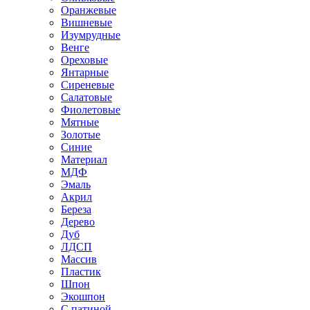
Оранжевые
Вишневые
Изумрудные
Венге
Ореховые
Янтарные
Сиреневые
Салатовые
Фиолетовые
Мятные
Золотые
Синие
Материал
МДФ
Эмаль
Акрил
Береза
Дерево
Дуб
ЛДСП
Массив
Пластик
Шпон
Экошпон
С патиной