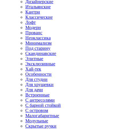
Дизайнерские
Итальянские
Кантри
Классические
Лофт
Модерн
Прованс
Неоклассика
Минимализм
Под старину
Скандинавские
Элитные
Эксклюзивные
Хай-тек
Особенности
Для студии
Для хрущевки
Для дачи
Встроенные
С антресолями
С барной стойкой
С островом
Малогабаритные
Модульные
Скрытые ручки