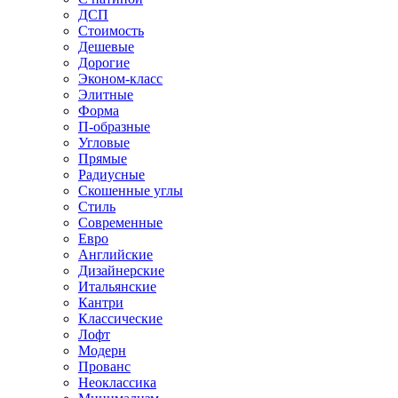
ДСП
Стоимость
Дешевые
Дорогие
Эконом-класс
Элитные
Форма
П-образные
Угловые
Прямые
Радиусные
Скошенные углы
Стиль
Современные
Евро
Английские
Дизайнерские
Итальянские
Кантри
Классические
Лофт
Модерн
Прованс
Неоклассика