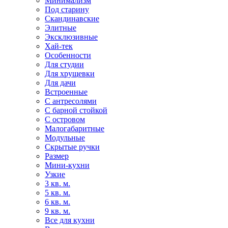
Минимализм
Под старину
Скандинавские
Элитные
Эксклюзивные
Хай-тек
Особенности
Для студии
Для хрущевки
Для дачи
Встроенные
С антресолями
С барной стойкой
С островом
Малогабаритные
Модульные
Скрытые ручки
Размер
Мини-кухни
Узкие
3 кв. м.
5 кв. м.
6 кв. м.
9 кв. м.
Все для кухни