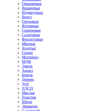
Оранжевые
Вишневые
Изумрудные
Венге
Ореховые
Янтарные
Сиреневые
Салатовые
Фиолетовые
Мятные
Золотые
Синие
Материал
МДФ
Эмаль
Акрил
Береза
Дерево
Дуб
ЛДСП
Массив
Пластик
Шпон
Экошпон
С патиной