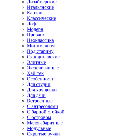
Дизайнерские
Итальянские
Кантри
Классические
Лофт
Модерн
Прованс
Неоклассика
Минимализм
Под старину
Скандинавские
Элитные
Эксклюзивные
Хай-тек
Особенности
Для студии
Для хрущевки
Для дачи
Встроенные
С антресолями
С барной стойкой
С островом
Малогабаритные
Модульные
Скрытые ручки