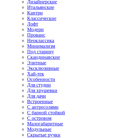
Дизайнерские
Итальянские
Кантри
Классические
Лофт
Модерн
Прованс
Неоклассика
Минимализм
Под старину
Скандинавские
Элитные
Эксклюзивные
Хай-тек
Особенности
Для студии
Для хрущевки
Для дачи
Встроенные
С антресолями
С барной стойкой
С островом
Малогабаритные
Модульные
Скрытые ручки