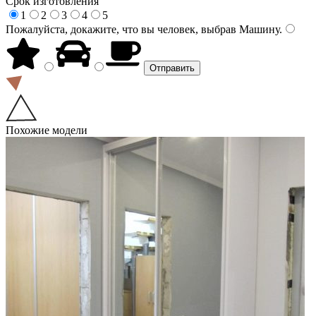
Срок изготовления
1
2
3
4
5
Пожалуйста, докажите, что вы человек, выбрав
Машину
.
Похожие модели