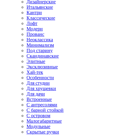
Дизайнерские
Итальянские
Кантри
Классические
Лофт
Модерн
Прованс
Неоклассика
Минимализм
Под старину
Скандинавские
Элитные
Эксклюзивные
Хай-тек
Особенности
Для студии
Для хрущевки
Для дачи
Встроенные
С антресолями
С барной стойкой
С островом
Малогабаритные
Модульные
Скрытые ручки