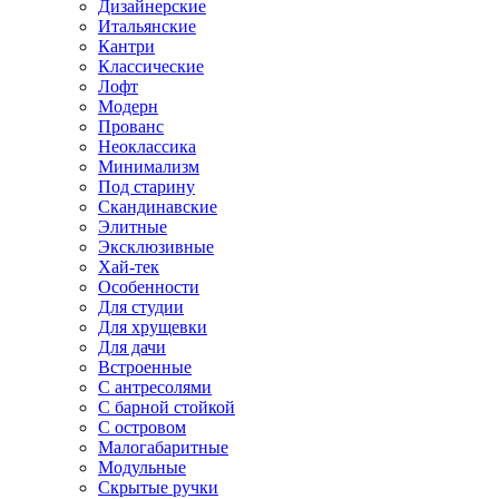
Дизайнерские
Итальянские
Кантри
Классические
Лофт
Модерн
Прованс
Неоклассика
Минимализм
Под старину
Скандинавские
Элитные
Эксклюзивные
Хай-тек
Особенности
Для студии
Для хрущевки
Для дачи
Встроенные
С антресолями
С барной стойкой
С островом
Малогабаритные
Модульные
Скрытые ручки