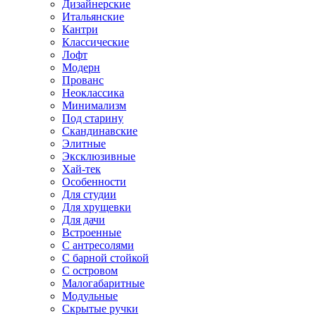
Дизайнерские
Итальянские
Кантри
Классические
Лофт
Модерн
Прованс
Неоклассика
Минимализм
Под старину
Скандинавские
Элитные
Эксклюзивные
Хай-тек
Особенности
Для студии
Для хрущевки
Для дачи
Встроенные
С антресолями
С барной стойкой
С островом
Малогабаритные
Модульные
Скрытые ручки