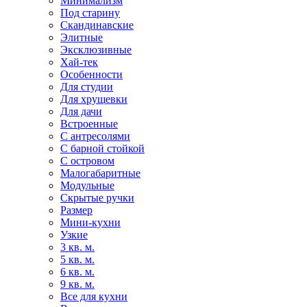
Минимализм
Под старину
Скандинавские
Элитные
Эксклюзивные
Хай-тек
Особенности
Для студии
Для хрущевки
Для дачи
Встроенные
С антресолями
С барной стойкой
С островом
Малогабаритные
Модульные
Скрытые ручки
Размер
Мини-кухни
Узкие
3 кв. м.
5 кв. м.
6 кв. м.
9 кв. м.
Все для кухни