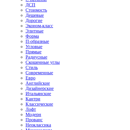
ДСП
Стоимость
Дешевые
Дорогие
Эконом-класс
Элитные
Форма
П-образные
Угловые
Прямые
Радиусные
Скошенные углы
Стиль
Современные
Евро
Английские
Дизайнерские
Итальянские
Кантри
Классические
Лофт
Модерн
Прованс
Неоклассика