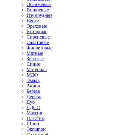
Оранжевые
Вишневые
Изумрудные
Венге
Ореховые
Янтарные
Сиреневые
Салатовые
Фиолетовые
Мятные
Золотые
Синие
Материал
МДФ
Эмаль
Акрил
Береза
Дерево
Дуб
ЛДСП
Массив
Пластик
Шпон
Экошпон
С патиной