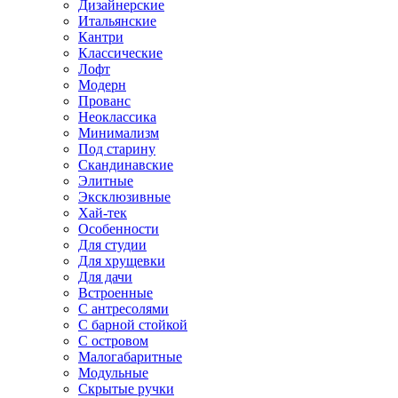
Дизайнерские
Итальянские
Кантри
Классические
Лофт
Модерн
Прованс
Неоклассика
Минимализм
Под старину
Скандинавские
Элитные
Эксклюзивные
Хай-тек
Особенности
Для студии
Для хрущевки
Для дачи
Встроенные
С антресолями
С барной стойкой
С островом
Малогабаритные
Модульные
Скрытые ручки