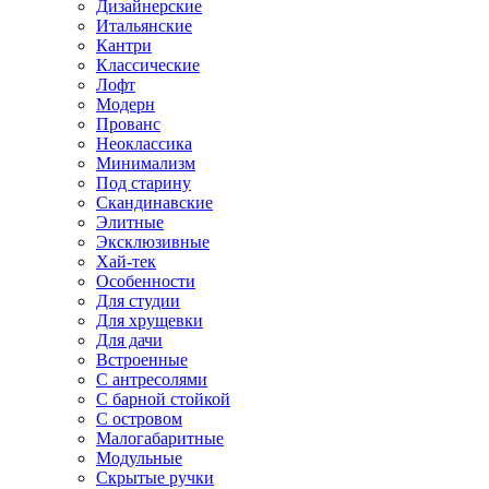
Дизайнерские
Итальянские
Кантри
Классические
Лофт
Модерн
Прованс
Неоклассика
Минимализм
Под старину
Скандинавские
Элитные
Эксклюзивные
Хай-тек
Особенности
Для студии
Для хрущевки
Для дачи
Встроенные
С антресолями
С барной стойкой
С островом
Малогабаритные
Модульные
Скрытые ручки