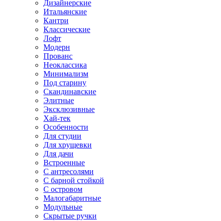
Дизайнерские
Итальянские
Кантри
Классические
Лофт
Модерн
Прованс
Неоклассика
Минимализм
Под старину
Скандинавские
Элитные
Эксклюзивные
Хай-тек
Особенности
Для студии
Для хрущевки
Для дачи
Встроенные
С антресолями
С барной стойкой
С островом
Малогабаритные
Модульные
Скрытые ручки