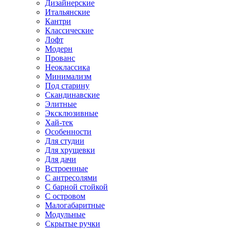
Дизайнерские
Итальянские
Кантри
Классические
Лофт
Модерн
Прованс
Неоклассика
Минимализм
Под старину
Скандинавские
Элитные
Эксклюзивные
Хай-тек
Особенности
Для студии
Для хрущевки
Для дачи
Встроенные
С антресолями
С барной стойкой
С островом
Малогабаритные
Модульные
Скрытые ручки