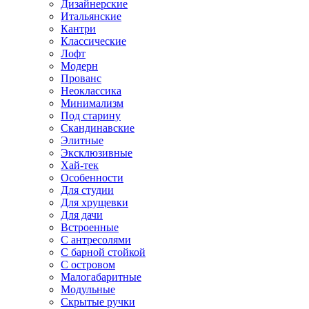
Дизайнерские
Итальянские
Кантри
Классические
Лофт
Модерн
Прованс
Неоклассика
Минимализм
Под старину
Скандинавские
Элитные
Эксклюзивные
Хай-тек
Особенности
Для студии
Для хрущевки
Для дачи
Встроенные
С антресолями
С барной стойкой
С островом
Малогабаритные
Модульные
Скрытые ручки