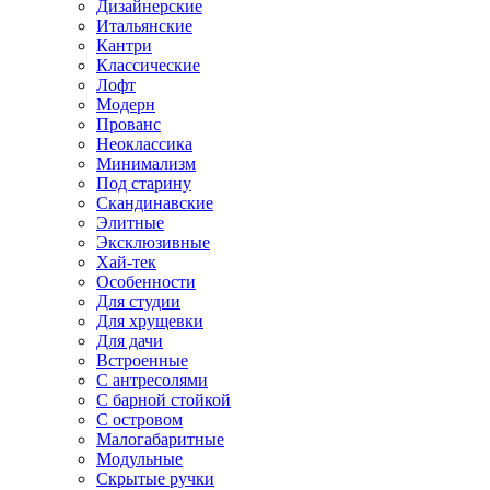
Дизайнерские
Итальянские
Кантри
Классические
Лофт
Модерн
Прованс
Неоклассика
Минимализм
Под старину
Скандинавские
Элитные
Эксклюзивные
Хай-тек
Особенности
Для студии
Для хрущевки
Для дачи
Встроенные
С антресолями
С барной стойкой
С островом
Малогабаритные
Модульные
Скрытые ручки