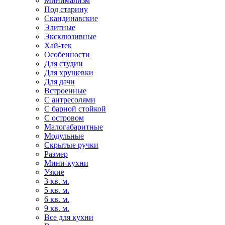
Минимализм
Под старину
Скандинавские
Элитные
Эксклюзивные
Хай-тек
Особенности
Для студии
Для хрущевки
Для дачи
Встроенные
С антресолями
С барной стойкой
С островом
Малогабаритные
Модульные
Скрытые ручки
Размер
Мини-кухни
Узкие
3 кв. м.
5 кв. м.
6 кв. м.
9 кв. м.
Все для кухни