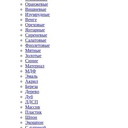
Оранжевые
Вишневые
Изумрудные
Венге
Ореховые
Янтарные
Сиреневые
Салатовые
Фиолетовые
Мятные
Золотые
Синие
Материал
МДФ
Эмаль
Акрил
Береза
Дерево
Дуб
ЛДСП
Массив
Пластик
Шпон
Экошпон
С патиной