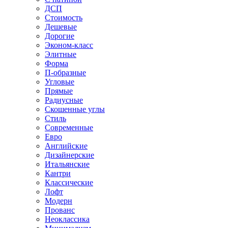
ДСП
Стоимость
Дешевые
Дорогие
Эконом-класс
Элитные
Форма
П-образные
Угловые
Прямые
Радиусные
Скошенные углы
Стиль
Современные
Евро
Английские
Дизайнерские
Итальянские
Кантри
Классические
Лофт
Модерн
Прованс
Неоклассика