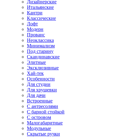
Дизайнерские
Итальянские
Кантри
Классические
Лофт
Модерн
Прованс
Неоклассика
Минимализм
Под старину
Скандинавские
Элитные
Эксклюзивные
Хай-тек
Особенности
Для студии
Для хрущевки
Для дачи
Встроенные
С антресолями
С барной стойкой
С островом
Малогабаритные
Модульные
Скрытые ручки