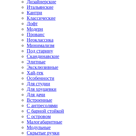
Дизайнерские
Итальянские
Кантри
Классические
Лофт
Модерн
Прованс
Неоклассика
Минимализм
Под старину
Скандинавские
Элитные
Эксклюзивные
Хай-тек
Особенности
Для студии
Для хрущевки
Для дачи
Встроенные
С антресолями
С барной стойкой
С островом
Малогабаритные
Модульные
Скрытые ручки