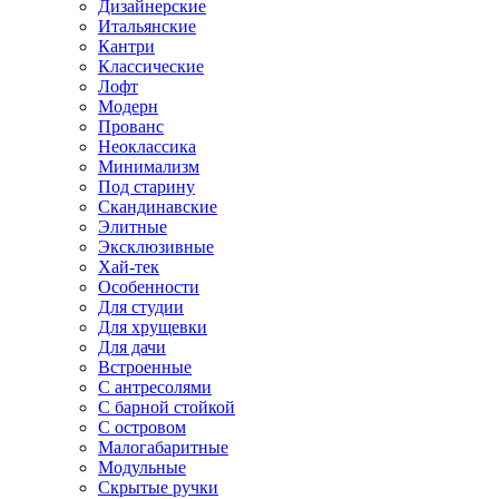
Дизайнерские
Итальянские
Кантри
Классические
Лофт
Модерн
Прованс
Неоклассика
Минимализм
Под старину
Скандинавские
Элитные
Эксклюзивные
Хай-тек
Особенности
Для студии
Для хрущевки
Для дачи
Встроенные
С антресолями
С барной стойкой
С островом
Малогабаритные
Модульные
Скрытые ручки