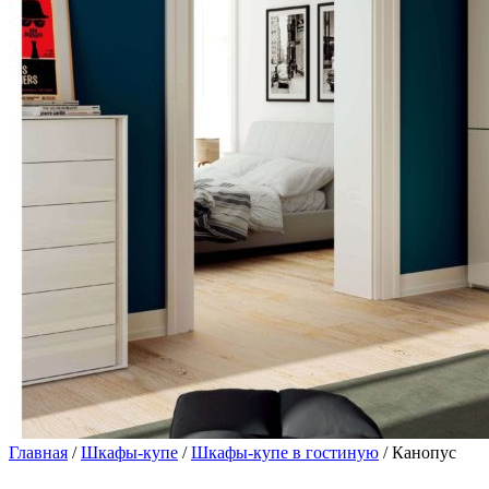
Главная
/
Шкафы-купе
/
Шкафы-купе в гостиную
/ Канопус