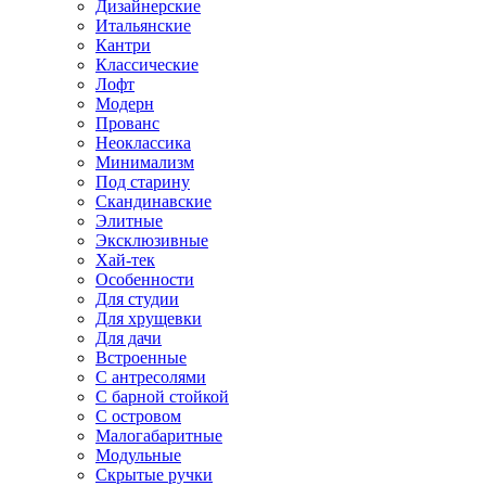
Дизайнерские
Итальянские
Кантри
Классические
Лофт
Модерн
Прованс
Неоклассика
Минимализм
Под старину
Скандинавские
Элитные
Эксклюзивные
Хай-тек
Особенности
Для студии
Для хрущевки
Для дачи
Встроенные
С антресолями
С барной стойкой
С островом
Малогабаритные
Модульные
Скрытые ручки