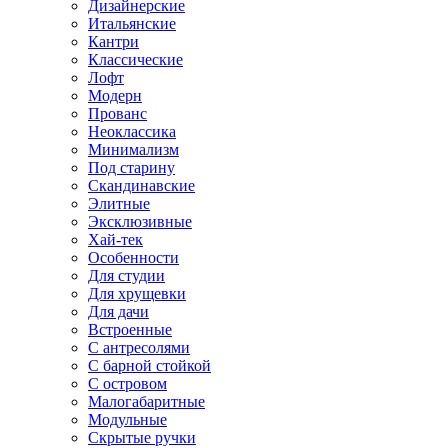
Дизайнерские
Итальянские
Кантри
Классические
Лофт
Модерн
Прованс
Неоклассика
Минимализм
Под старину
Скандинавские
Элитные
Эксклюзивные
Хай-тек
Особенности
Для студии
Для хрущевки
Для дачи
Встроенные
С антресолями
С барной стойкой
С островом
Малогабаритные
Модульные
Скрытые ручки