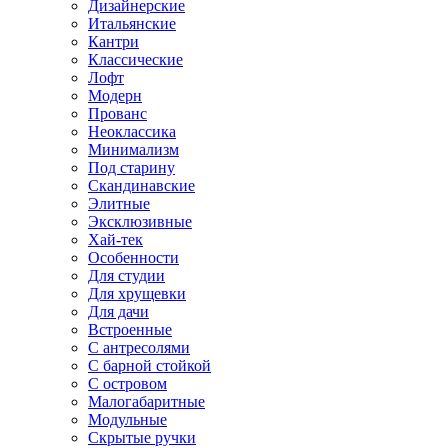
Дизайнерские
Итальянские
Кантри
Классические
Лофт
Модерн
Прованс
Неоклассика
Минимализм
Под старину
Скандинавские
Элитные
Эксклюзивные
Хай-тек
Особенности
Для студии
Для хрущевки
Для дачи
Встроенные
С антресолями
С барной стойкой
С островом
Малогабаритные
Модульные
Скрытые ручки