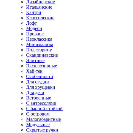
Дизайнерские
Итальянские
Кантри
Классические
Лофт
Модерн
Прованс
Неоклассика
Минимализм
Под старину
Скандинавские
Элитные
Эксклюзивные
Хай-тек
Особенности
Для студии
Для хрущевки
Для дачи
Встроенные
С антресолями
С барной стойкой
С островом
Малогабаритные
Модульные
Скрытые ручки