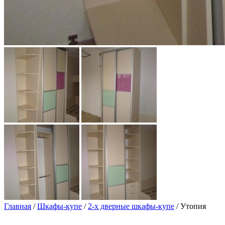
Главная
/
Шкафы-купе
/
2-х дверные шкафы-купе
/ Утопия