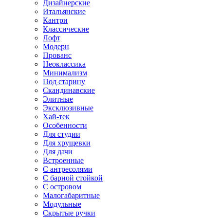
Дизайнерские
Итальянские
Кантри
Классические
Лофт
Модерн
Прованс
Неоклассика
Минимализм
Под старину
Скандинавские
Элитные
Эксклюзивные
Хай-тек
Особенности
Для студии
Для хрущевки
Для дачи
Встроенные
С антресолями
С барной стойкой
С островом
Малогабаритные
Модульные
Скрытые ручки