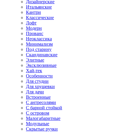
Дизайнерские
Итальянские
Кантри
Классические
Лофт
Модерн
Прованс
Неоклассика
Минимализм
Под старину
Скандинавские
Элитные
Эксклюзивные
Хай-тек
Особенности
Для студии
Для хрущевки
Для дачи
Встроенные
С антресолями
С барной стойкой
С островом
Малогабаритные
Модульные
Скрытые ручки