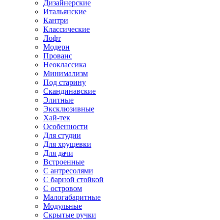
Дизайнерские
Итальянские
Кантри
Классические
Лофт
Модерн
Прованс
Неоклассика
Минимализм
Под старину
Скандинавские
Элитные
Эксклюзивные
Хай-тек
Особенности
Для студии
Для хрущевки
Для дачи
Встроенные
С антресолями
С барной стойкой
С островом
Малогабаритные
Модульные
Скрытые ручки