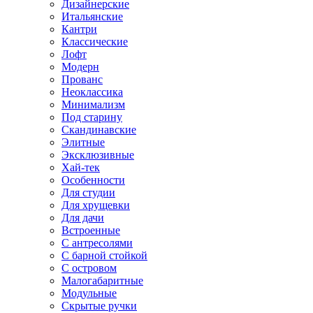
Дизайнерские
Итальянские
Кантри
Классические
Лофт
Модерн
Прованс
Неоклассика
Минимализм
Под старину
Скандинавские
Элитные
Эксклюзивные
Хай-тек
Особенности
Для студии
Для хрущевки
Для дачи
Встроенные
С антресолями
С барной стойкой
С островом
Малогабаритные
Модульные
Скрытые ручки