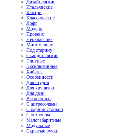
Дизайнерские
Итальянские
Кантри
Классические
Лофт
Модерн
Прованс
Неоклассика
Минимализм
Под старину
Скандинавские
Элитные
Эксклюзивные
Хай-тек
Особенности
Для студии
Для хрущевки
Для дачи
Встроенные
С антресолями
С барной стойкой
С островом
Малогабаритные
Модульные
Скрытые ручки