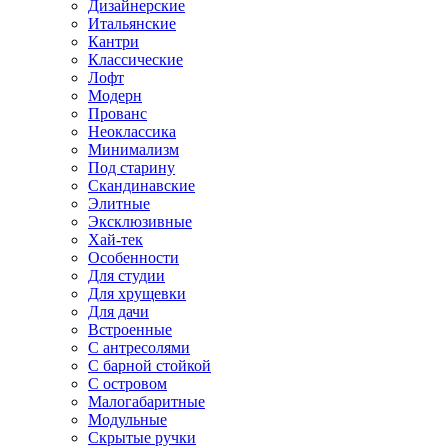
Дизайнерские
Итальянские
Кантри
Классические
Лофт
Модерн
Прованс
Неоклассика
Минимализм
Под старину
Скандинавские
Элитные
Эксклюзивные
Хай-тек
Особенности
Для студии
Для хрущевки
Для дачи
Встроенные
С антресолями
С барной стойкой
С островом
Малогабаритные
Модульные
Скрытые ручки