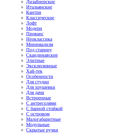
Дизайнерские
Итальянские
Кантри
Классические
Лофт
Модерн
Прованс
Неоклассика
Минимализм
Под старину
Скандинавские
Элитные
Эксклюзивные
Хай-тек
Особенности
Для студии
Для хрущевки
Для дачи
Встроенные
С антресолями
С барной стойкой
С островом
Малогабаритные
Модульные
Скрытые ручки