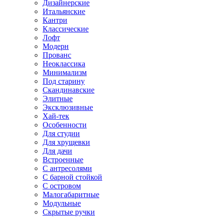
Дизайнерские
Итальянские
Кантри
Классические
Лофт
Модерн
Прованс
Неоклассика
Минимализм
Под старину
Скандинавские
Элитные
Эксклюзивные
Хай-тек
Особенности
Для студии
Для хрущевки
Для дачи
Встроенные
С антресолями
С барной стойкой
С островом
Малогабаритные
Модульные
Скрытые ручки