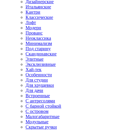
Дизайнерские
Итальянские
Кантри
Классические
Лофт
Модерн
Прованс
Неоклассика
Минимализм
Под старину
Скандинавские
Элитные
Эксклюзивные
Хай-тек
Особенности
Для студии
Для хрущевки
Для дачи
Встроенные
С антресолями
С барной стойкой
С островом
Малогабаритные
Модульные
Скрытые ручки