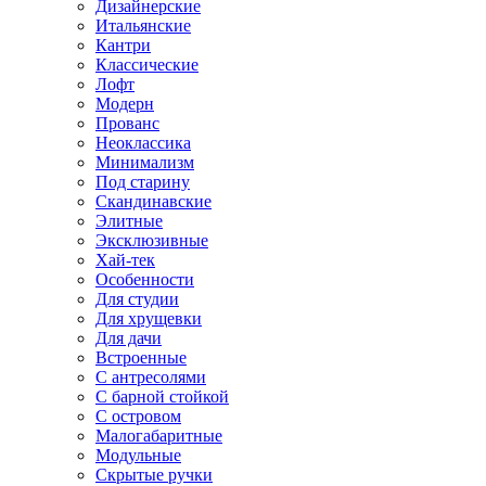
Дизайнерские
Итальянские
Кантри
Классические
Лофт
Модерн
Прованс
Неоклассика
Минимализм
Под старину
Скандинавские
Элитные
Эксклюзивные
Хай-тек
Особенности
Для студии
Для хрущевки
Для дачи
Встроенные
С антресолями
С барной стойкой
С островом
Малогабаритные
Модульные
Скрытые ручки