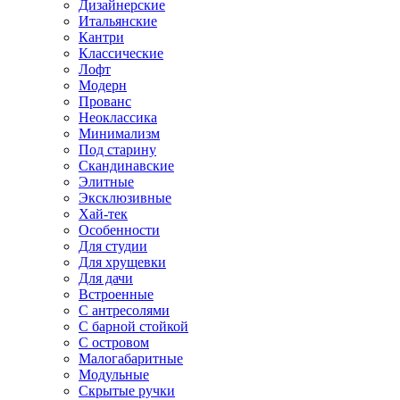
Дизайнерские
Итальянские
Кантри
Классические
Лофт
Модерн
Прованс
Неоклассика
Минимализм
Под старину
Скандинавские
Элитные
Эксклюзивные
Хай-тек
Особенности
Для студии
Для хрущевки
Для дачи
Встроенные
С антресолями
С барной стойкой
С островом
Малогабаритные
Модульные
Скрытые ручки