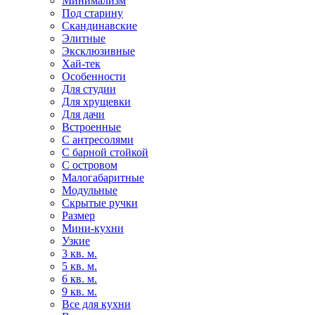
Минимализм
Под старину
Скандинавские
Элитные
Эксклюзивные
Хай-тек
Особенности
Для студии
Для хрущевки
Для дачи
Встроенные
С антресолями
С барной стойкой
С островом
Малогабаритные
Модульные
Скрытые ручки
Размер
Мини-кухни
Узкие
3 кв. м.
5 кв. м.
6 кв. м.
9 кв. м.
Все для кухни