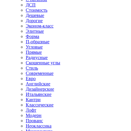
ДСП
Стоимость
Дешевые
Дорогие
Эконом-класс
Элитные
Форма
П-образные
Угловые
Прямые
Радиусные
Скошенные углы
Стиль
Современные
Евро
Английские
Дизайнерские
Итальянские
Кантри
Классические
Лофт
Модерн
Прованс
Неоклассика