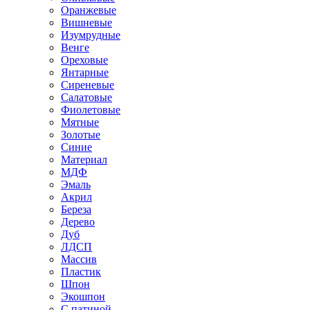
Оранжевые
Вишневые
Изумрудные
Венге
Ореховые
Янтарные
Сиреневые
Салатовые
Фиолетовые
Мятные
Золотые
Синие
Материал
МДФ
Эмаль
Акрил
Береза
Дерево
Дуб
ЛДСП
Массив
Пластик
Шпон
Экошпон
С патиной