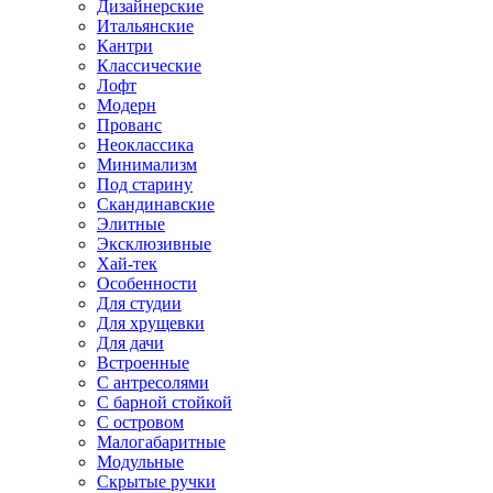
Дизайнерские
Итальянские
Кантри
Классические
Лофт
Модерн
Прованс
Неоклассика
Минимализм
Под старину
Скандинавские
Элитные
Эксклюзивные
Хай-тек
Особенности
Для студии
Для хрущевки
Для дачи
Встроенные
С антресолями
С барной стойкой
С островом
Малогабаритные
Модульные
Скрытые ручки