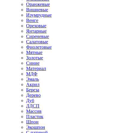
Оранжевые
Вишневые
Изумрудные
Венге
Ореховые
Янтарные
Сиреневые
Салатовые
Фиолетовые
Мятные
Золотые
Синие
Материал
МДФ
Эмаль
Акрил
Береза
Дерево
Дуб
ЛДСП
Массив
Пластик
Шпон
Экошпон
С патиной