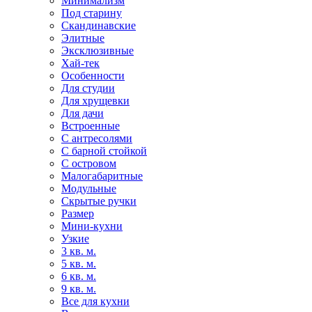
Минимализм
Под старину
Скандинавские
Элитные
Эксклюзивные
Хай-тек
Особенности
Для студии
Для хрущевки
Для дачи
Встроенные
С антресолями
С барной стойкой
С островом
Малогабаритные
Модульные
Скрытые ручки
Размер
Мини-кухни
Узкие
3 кв. м.
5 кв. м.
6 кв. м.
9 кв. м.
Все для кухни