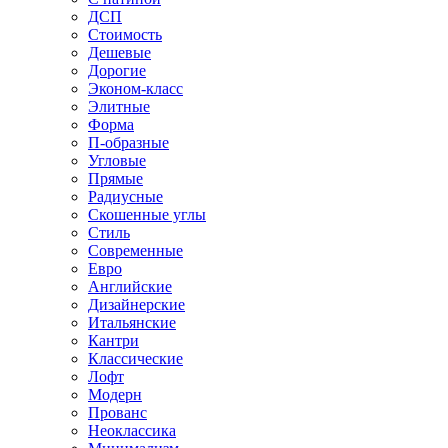
ДСП
Стоимость
Дешевые
Дорогие
Эконом-класс
Элитные
Форма
П-образные
Угловые
Прямые
Радиусные
Скошенные углы
Стиль
Современные
Евро
Английские
Дизайнерские
Итальянские
Кантри
Классические
Лофт
Модерн
Прованс
Неоклассика