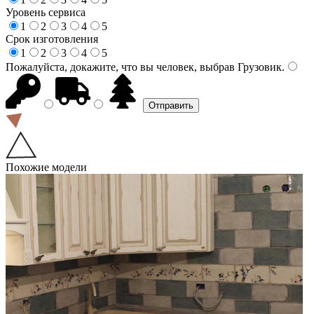
Уровень сервиса
1
2
3
4
5
Срок изготовления
1
2
3
4
5
Пожалуйста, докажите, что вы человек, выбрав
Грузовик
.
Похожие модели