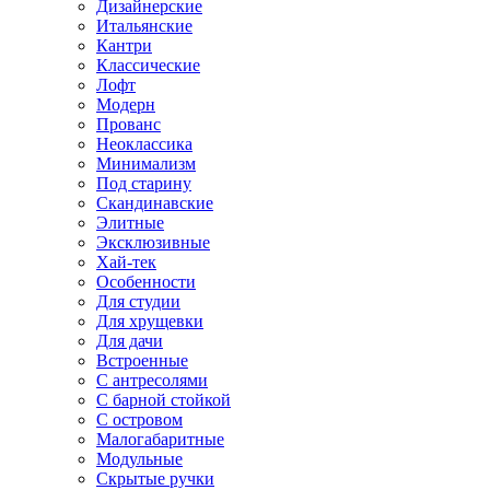
Дизайнерские
Итальянские
Кантри
Классические
Лофт
Модерн
Прованс
Неоклассика
Минимализм
Под старину
Скандинавские
Элитные
Эксклюзивные
Хай-тек
Особенности
Для студии
Для хрущевки
Для дачи
Встроенные
С антресолями
С барной стойкой
С островом
Малогабаритные
Модульные
Скрытые ручки