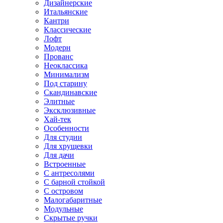
Дизайнерские
Итальянские
Кантри
Классические
Лофт
Модерн
Прованс
Неоклассика
Минимализм
Под старину
Скандинавские
Элитные
Эксклюзивные
Хай-тек
Особенности
Для студии
Для хрущевки
Для дачи
Встроенные
С антресолями
С барной стойкой
С островом
Малогабаритные
Модульные
Скрытые ручки