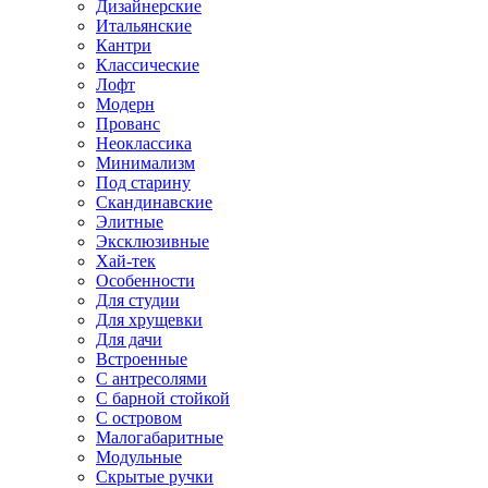
Дизайнерские
Итальянские
Кантри
Классические
Лофт
Модерн
Прованс
Неоклассика
Минимализм
Под старину
Скандинавские
Элитные
Эксклюзивные
Хай-тек
Особенности
Для студии
Для хрущевки
Для дачи
Встроенные
С антресолями
С барной стойкой
С островом
Малогабаритные
Модульные
Скрытые ручки