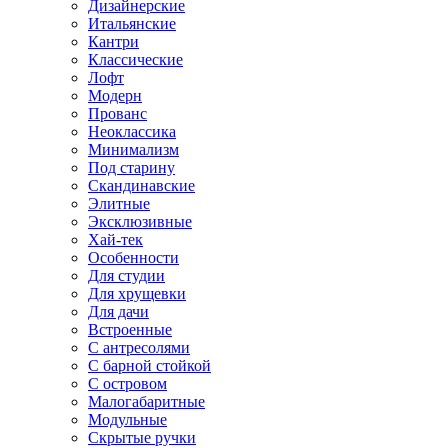
Дизайнерские
Итальянские
Кантри
Классические
Лофт
Модерн
Прованс
Неоклассика
Минимализм
Под старину
Скандинавские
Элитные
Эксклюзивные
Хай-тек
Особенности
Для студии
Для хрущевки
Для дачи
Встроенные
С антресолями
С барной стойкой
С островом
Малогабаритные
Модульные
Скрытые ручки