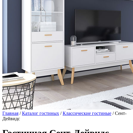
Главная
/
Каталог гостиных
/
Классические гостиные
/ Сент-
Дейвидс